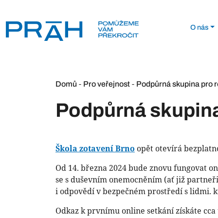
O nás
-
-
Domů
Pro veřejnost
Podpůrná skupina pro r
Podpůrná skupina 
Škola zotavení Brno
opět otevírá bezplatn
Od 14. března 2024 bude znovu fungovat onli
se s duševním onemocněním (ať již partneři,
i odpovědí v bezpečném prostředí s lidmi. 
Odkaz k prvnímu online setkání získáte cca 