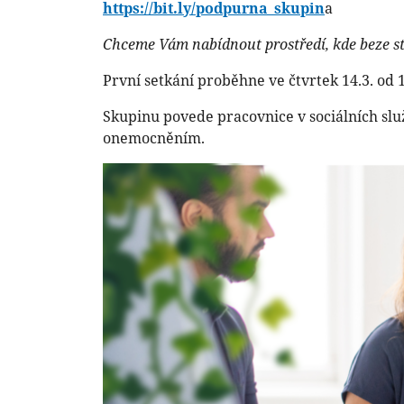
https://bit.ly/podpurna_skupin
a
Chceme Vám nabídnout prostředí, kde beze stra
První setkání proběhne ve čtvrtek 14.3. od 
Skupinu povede pracovnice v sociálních služ
onemocněním.