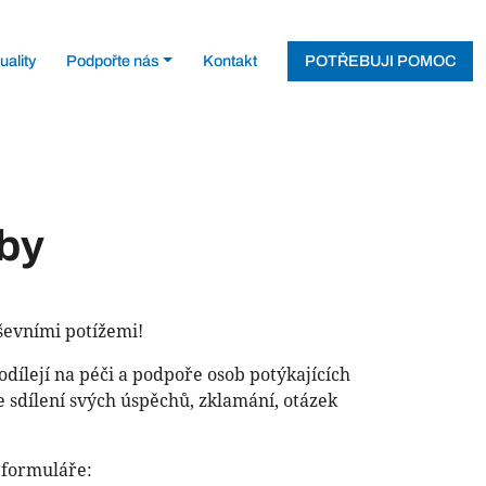
uality
Podpořte nás
Kontakt
POTŘEBUJI POMOC
oby
ševními potížemi!
dílejí na péči a podpoře osob potýkajících
e sdílení svých úspěchů, zklamání, otázek
 formuláře: